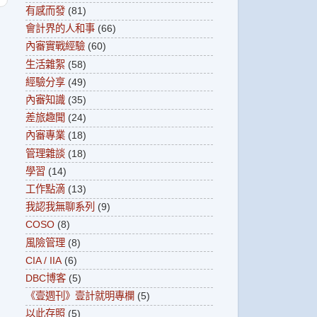
有感而發
(81)
會計界的人和事
(66)
內審實戰經驗
(60)
生活雜絮
(58)
經驗分享
(49)
內審知識
(35)
差旅趣聞
(24)
內審專業
(18)
管理雜談
(18)
學習
(14)
工作點滴
(13)
我認我無聊系列
(9)
COSO
(8)
風險管理
(8)
CIA / IIA
(6)
DBC博客
(5)
《壹週刊》壹計就明專欄
(5)
以此存照
(5)