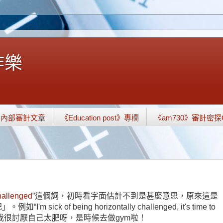
中作樂
內部審計文章
《Education post》專欄
《am730》審計密探
hallenged
”這個詞，初時看字面估計不到是甚麼意思，原來這是
 of being horizontally challenged, it's time to
here!”是說我很討厭自己太肥呀，是時候去做gym啦！