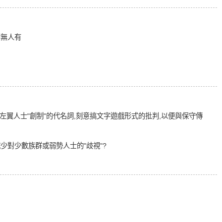
到無人有
作蛹者是美國左翼人士"創制"的代名詞,刻意搞文字遊戲形式的批判,以便與保守傳
少對少數族群或弱勢人士的"歧視"?