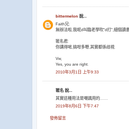
bittermelon
說...
Faith兄:
無辦法啦,我呢d叫臨老學吹"d打",細個讀書
匿名君:
你講得啱,搞咁多嘢,其實都係歧視.
Vw,
Yes, you are right.
2010年3月1日 上午9:33
匿名 說...
其實這種用法是嘲諷用的.......
2019年8月6日 下午7:47
發佈留言