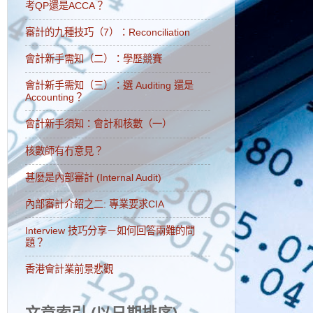
考QP還是ACCA？
審計的九種技巧（7）：Reconciliation
會計新手需知（二）：學歷競賽
會計新手需知（三）：選 Auditing 還是
Accounting？
會計新手須知：會計和核數（一）
核數師有冇意見？
甚麼是內部審計 (Internal Audit)
內部審計介紹之二: 專業要求CIA
Interview 技巧分享－如何回答兩難的問
題？
香港會計業前景悲觀