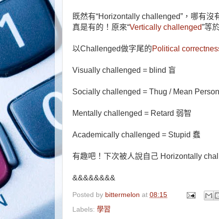
既然有“Horizontally challenged”，
真是有的！原來“
Vertically challenged
”等
以Challenged做字尾的
Political correctnes
Visually challenged = blind 盲
Socially challenged = Thug / Mean Perso
Mentally challenged = Retard 弱智
Academically challenged = Stupid 蠢
有趣吧！下次被人說自己 Horizontally c
&&&&&&&&
Posted by
bittermelon
at
08:15
Labels:
學習