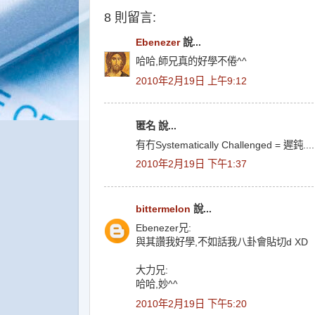
8 則留言:
Ebenezer
說...
哈哈,師兄真的好學不倦^^
2010年2月19日 上午9:12
匿名 說...
有冇Systematically Challenged = 遲鈍....
2010年2月19日 下午1:37
bittermelon
說...
Ebenezer兄:
與其讚我好學,不如話我八卦會貼切d XD
大力兄:
哈哈,妙^^
2010年2月19日 下午5:20