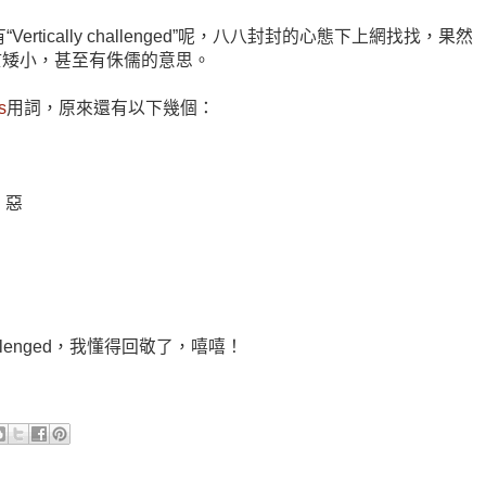
哪有沒有“Vertically challenged”呢，八八封封的心態下上網找找，果然
於矮小，甚至有侏儒的意思。
s
用詞，原來還有以下幾個：
n 惡
hallenged，我懂得回敬了，嘻嘻！