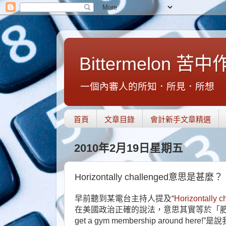
Bittermelon 苦
一個內審人的所知．所見．所想
首頁
文章目錄
會計新手文章精選
2010年2月19日星期五
Horizontally challenged意思是甚麼？
早前聽到某電台主持人提及“
Horizontally c
在美國政治正確的說法，意思其實等於「肥」。例如“I'm sick
get a gym membership around 