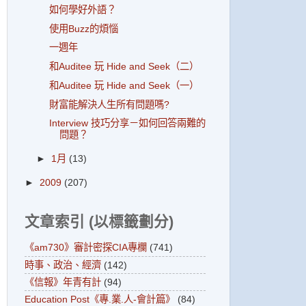
如何學好外語？
使用Buzz的煩惱
一週年
和Auditee 玩 Hide and Seek（二）
和Auditee 玩 Hide and Seek（一）
財富能解決人生所有問題嗎?
Interview 技巧分享－如何回答兩難的
問題？
►
1月
(13)
►
2009
(207)
文章索引 (以標籤劃分)
《am730》審計密探CIA專欄
(741)
時事、政治、經濟
(142)
《信報》年青有計
(94)
Education Post《專.業.人-會計篇》
(84)